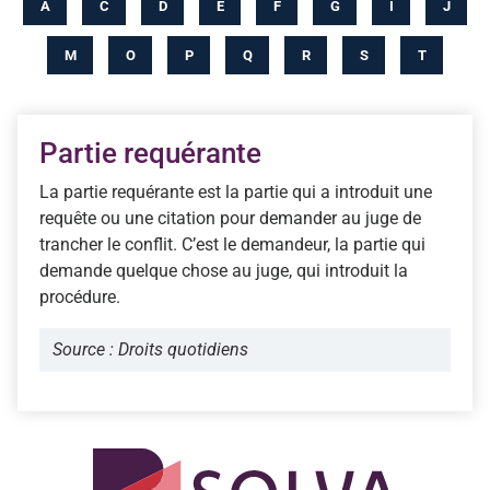
A
C
D
E
F
G
I
J
M
O
P
Q
R
S
T
Partie requérante
La partie requérante est la partie qui a introduit une
requête ou une citation pour demander au juge de
trancher le conflit. C’est le demandeur, la partie qui
demande quelque chose au juge, qui introduit la
procédure.
Source : Droits quotidiens