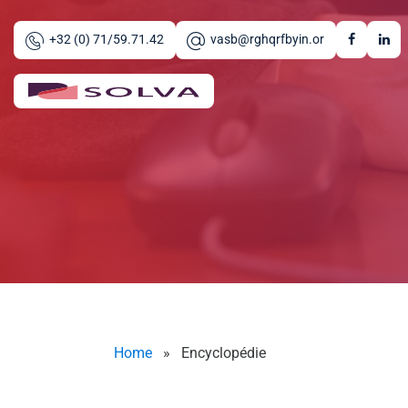
Aller au contenu principal
+32 (0) 71/59.71.42
vasb@rghqrfbyin.or
Home
»
Encyclopédie