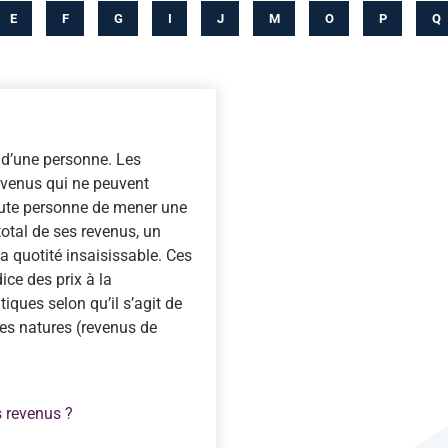
E
F
G
I
J
M
O
P
Q
s d’une personne. Les
revenus qui ne peuvent
toute personne de mener une
total de ses revenus, un
la quotité insaisissable. Ces
ce des prix à la
ques selon qu’il s’agit de
es natures (revenus de
s revenus ?