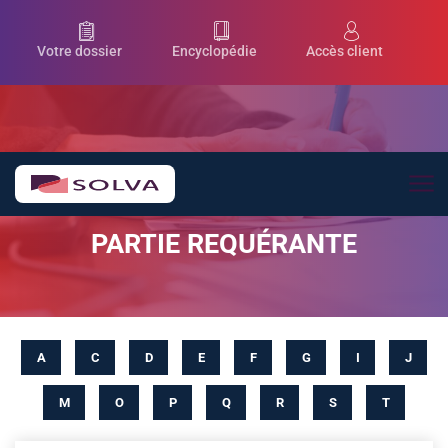
Aller au contenu principal
Votre dossier
Encyclopédie
Accès client
PARTIE REQUÉRANTE
A
C
D
E
F
G
I
J
M
O
P
Q
R
S
T