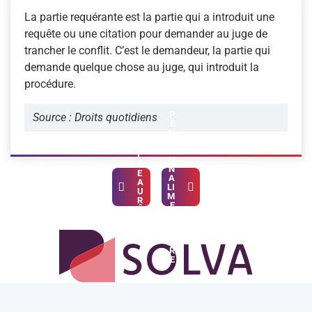
La partie requérante est la partie qui a introduit une
requête ou une citation pour demander au juge de
trancher le conflit. C’est le demandeur, la partie qui
demande quelque chose au juge, qui introduit la
procédure.
P
Source : Droits quotidiens
E
N
S
M
I
I
O
S
N
Navigation de l’article
E
A
A
LI
U
M
R
E
Ô
N
L
T
E
A
I
R
E