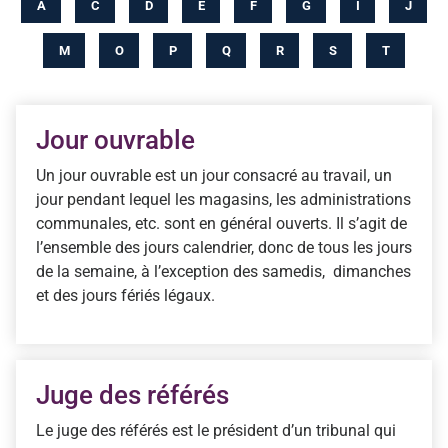
A
C
D
E
F
G
I
J
M
O
P
Q
R
S
T
Jour ouvrable
Un jour ouvrable est un jour consacré au travail, un
jour pendant lequel les magasins, les administrations
communales, etc. sont en général ouverts. Il s’agit de
l’ensemble des jours calendrier, donc de tous les jours
de la semaine, à l’exception des samedis, dimanches
et des jours fériés légaux.
Juge des référés
Le juge des référés est le président d’un tribunal qui