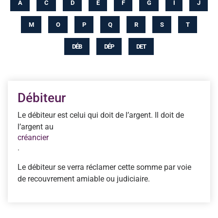
A
C
D
E
F
G
I
J
M
O
P
Q
R
S
T
DÉB
DÉP
DET
Débiteur
Le débiteur est celui qui doit de l’argent. Il doit de
l’argent au
créancier
.
Le débiteur se verra réclamer cette somme par voie
de recouvrement amiable ou judiciaire.