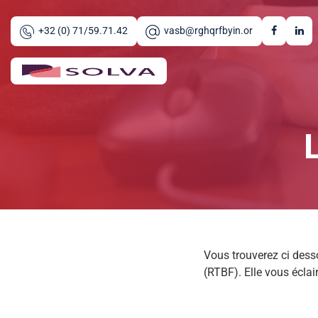
Aller au contenu principal
+32 (0) 71/59.71.42
vasb@rghqrfbyin.or
Vous trouverez ci desso
(RTBF). Elle vous éclai