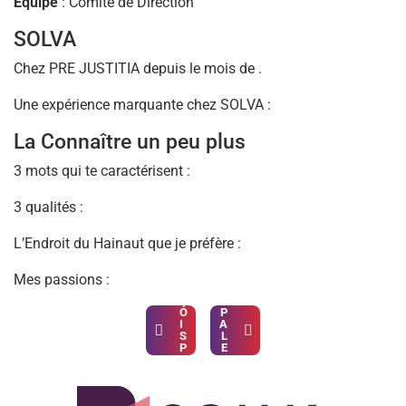
Equipe
: Comité de Direction
SOLVA
Chez PRE JUSTITIA depuis le mois de .
Une expérience marquante chez SOLVA :
La Connaître un peu plus
3 mots qui te caractérisent :
3 qualités :
L’Endroit du Hainaut que je préfère :
F
C
R
A
A
R
Mes passions :
N
L
Ç
A
Navigation de l’article
O
P
I
A
S
L
P
E
R
R
É
M
A
I
U
N